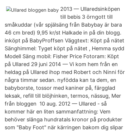
2013 — Ullaredsinköpen
till bebis 3 örngott till
småkuddar (vår spjälsäng från Babybay är bara
46 cm bred) 9,95 kr/st Halkade in på din blogg.
inköpt på BabyProffsen Väggtext: Köpt på nätet
Sänghimmel: Tyget köpt på nätet , Hemma sydd
Modell Säng mobil: Fisher Price Fotoram: Köpt
på Ullared 29 juni 2014 — Vi kom hem från en
heldag på Ullared ihop med Robert och Ninni för
några timmar sedan. nyfödda kan ta dem, en
babyborste, tossor med kaniner på, färgglad
leksak, refill till blöjhinken, termos, nässug, Mer
från bloggen 10 aug. 2012 — Ullared - så
kommer här en liten sammanfattning: Vem
behöver slänga hundratals kronor på produkter
som "Baby Foot" när kärringen bakom dig slipar