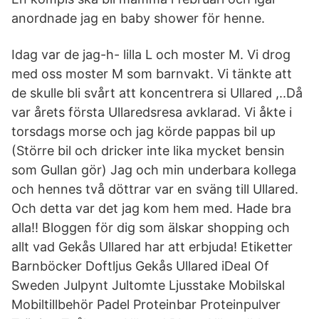
anordnade jag en baby shower för henne.
Idag var de jag-h- lilla L och moster M. Vi drog
med oss moster M som barnvakt. Vi tänkte att
de skulle bli svårt att koncentrera si Ullared ,..Då
var årets första Ullaredsresa avklarad. Vi åkte i
torsdags morse och jag körde pappas bil up
(Större bil och dricker inte lika mycket bensin
som Gullan gör) Jag och min underbara kollega
och hennes två döttrar var en sväng till Ullared.
Och detta var det jag kom hem med. Hade bra
alla!! Bloggen för dig som älskar shopping och
allt vad Gekås Ullared har att erbjuda! Etiketter
Barnböcker Doftljus Gekås Ullared iDeal Of
Sweden Julpynt Jultomte Ljusstake Mobilskal
Mobiltillbehör Padel Proteinbar Proteinpulver