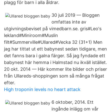
plagg för barn i alla åldrar.
30 juli 2019 — Bloggen
omfattas inte av
utgivningsbeviset på vimedbarn.se. gris#Leo's
lekland#Miniroom#Muslin
filt#Summerville#Ullared#Vecka 32 (31+1) Men
jag har tittat ut ett babynest sedan tidigare, men
det fanns bara i galna färger. Så jag fyndade ett
babynest här hemma i Halmstad nu ikväll istället.
20 okt. 2014 — Här kommer lite bilder och priser
från Ullareds-shoppingen som så många frågat
efter.
High troponin levels no heart attack
6 oktober, 2014. Ett
ingånde inlägg om vår