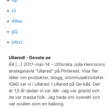
iup
Ui
Alfeu
gQ
plbxz
Ullared! - Devote.se
69 […] 2017-mar-14 - Utforska Julia Henrixons
anslagstavla "Ullared" på Pinterest. Visa fler
idéer om produkter, blogg, utomhusaktiviteter.
IDAG var vi i Ullared. I Ullared på Ge-kås. Det
är 1,5 år sedan vi var där. Jag var gravid och
de var massa folk. Jag hade ont överallt och
var svullen som en ballong.