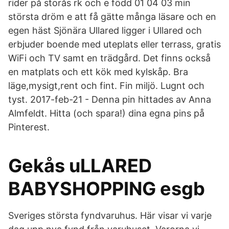
rider på storås rk och e född 01 04 03 min
största dröm e att få gätte många läsare och en
egen häst Sjönära Ullared ligger i Ullared och
erbjuder boende med uteplats eller terrass, gratis
WiFi och TV samt en trädgård. Det finns också
en matplats och ett kök med kylskåp. Bra
läge,mysigt,rent och fint. Fin miljö. Lugnt och
tyst. 2017-feb-21 - Denna pin hittades av Anna
Almfeldt. Hitta (och spara!) dina egna pins på
Pinterest.
Gekås uLLARED
BABYSHOPPING esgb
Sveriges största fyndvaruhus. Här visar vi varje